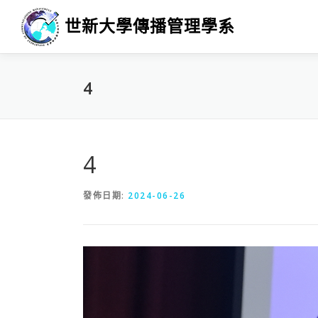
跳
世新大學傳播管理學系
至
主
要
內
4
容
4
發佈日期:
2024-06-26