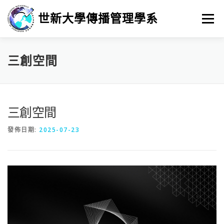
跳
至
世新大學傳播管理學系
選單
主
要
內
容
最新消息
招生
學習
系所簡介
榮譽榜
三創空間
徵人訊息
畢業進路
研究
三創空間
發佈日期:
2025-07-23