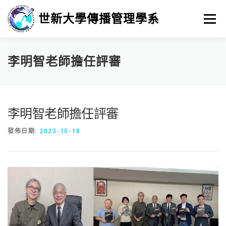
跳
至
世新大學傳播管理學系
選單
主
要
內
容
最新消息
招生
學習
系所簡介
榮譽榜
李明智老師擔任評審
徵人訊息
畢業進路
研究
李明智老師擔任評審
發佈日期:
2023-10-18