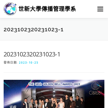
跳
至
世新大學傳播管理學系
選單
主
要
內
容
最新消息
招生
學習
系所簡介
榮譽榜
2023102320231023-1
徵人訊息
畢業進路
研究
2023102320231023-1
發佈日期:
2023-10-25