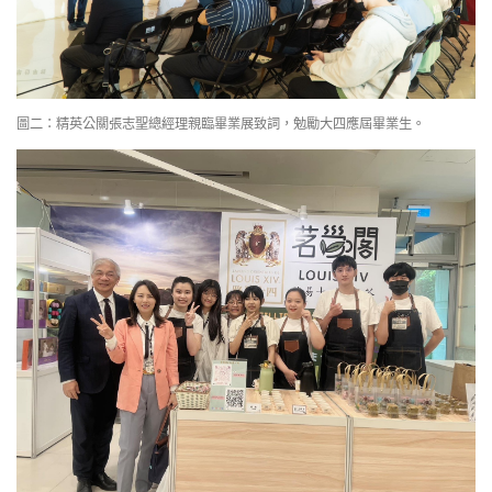
圖二：精英公關張志聖總經理親臨畢業展致詞，勉勵大四應屆畢業生。