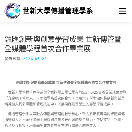
跳
至
世新大學傳播管理學系
選單
主
要
內
容
最新消息
招生
學習
系所簡介
榮譽榜
融匯創新與創意學習成果 世新傳管暨
全媒體學程首次合作畢業展
徵人訊息
畢業進路
研究
發佈日期:
2024-05-28
融匯創新與創意學習成果 世新傳管暨全媒體學程首次合作畢業展
世新大學傳播管理學系與全媒體學士學位學程於5/24-5/25合辦畢業成果展覽
「奔跑吧！管理人」。兩個學系首次的合作，也展示了學生如何將創新與創業
精神融入其多媒體和管理技能中，以展現應屆畢業生的專業學習成果。
傳播管理學系以其融合傳播與管理的教學核心，致力於培養專業的媒體與傳
播管理人才。全媒體學士學程則注重多元內容的整合能力，包括文字、視覺、
影音及互動等，培養學生成為具有全方位媒體能力的專業人士。