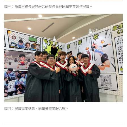
圖三：陳清河校長與許碧芳研發長參與同學畢業製作展覽。
圖四：展覽完美落幕，同學著畢業服合照。