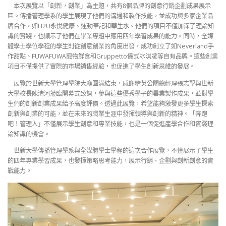
本次展覽以「創新，創業」為主題，共有8個品牌的創意行銷企劃成果展示
區。傳播管理學系的學生展現了他們的溝通和製作技能，並成功與多家企業品
牌合作，如H2U永悅健康、運動筆記和華生水。他們的項目不僅加深了理論知
識的實踐，也顯示了他們在畢業專題中應用四年學習成果的能力。同時，全媒
體學士學位學程的學生則從創意創業的角度出發，成功創立了如Neverland手
作甜點、FUWAFUWA寵物鮮食和Gruppetto儀式冰淇凌等自有品牌。這些創業
項目不僅提供了實際的市場銷售經驗，也促進了學生創新思維的發展。
展覽於世新大學管理學院大廳圓滿結束，感謝精英公關總經理張志聖與世新
大學校長陳清河蒞臨開幕式致詞，參與這些優秀學子的畢業製作成果，並對學
生們的創新創業成果給予高度評價。透過此展覽，希望能夠激發更多學生探索
創新與創業的可能，並在未來的職業生涯中發揮領導與創新的精神。「奔跑
吧！管理人」不僅展示學生創意和專業技能，也是一個促進產學合作和實踐理
論知識的機會。
世新大學傳播管理學系與全媒體學士學程的這次合作展覽，不僅展示了學生
的四年專業學習成果，也發揮策略思考能力，展示行銷、企劃與創新創意的實
戰能力。