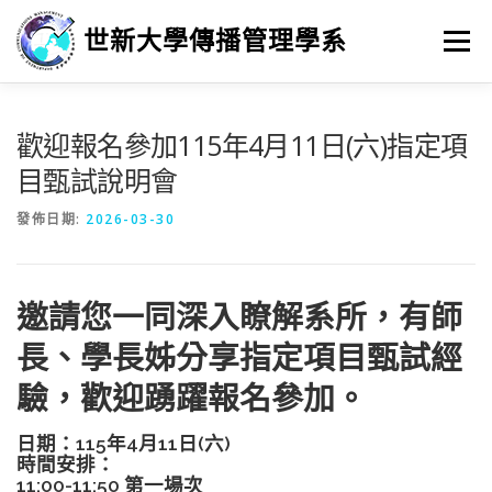
跳
至
世新大學傳播管理學系
選單
主
要
內
容
招生
新聞與活動
系所介紹
學習
歡迎報名參加115年4月11日(六)指定項
目甄試說明會
畢業進路
研究
發佈日期:
2026-03-30
邀請您一同深入瞭解系所，有師
長、學長姊分享指定項目甄試經
驗，歡迎踴躍報名參加。
日期：115年4月11日(六)
時間安排：
11:00-11:50 第一場次