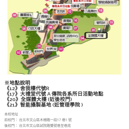
※地點說明
《12》舍我樓代號R
《17》大禮堂代號 A 傳院各系所日活動地點
《20》全媒體大樓 (近後校門)
《21》智能攝製基地 (近管理學院 )
本校地址
前校門： 台北市文山區木柵路一段17 巷1 號
後校門： 台北市文山區試院路雙號巷至巷底