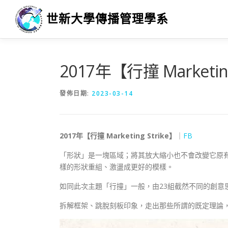
跳
世新大學傳播管理學系
至
主
要
內
容
2017年【行撞 Marketing
發佈日期:
2023-03-14
2017年【行撞 Marketing Strike】
｜
FB
「形狀」是一塊區域；將其放大縮小也不會改變它原
樣的形狀重組、激盪成更好的模樣。
如同此次主題「行撞」一般，由23組截然不同的創意
拆解框架、跳脫刻板印象，走出那些所謂的既定理論，跟著2