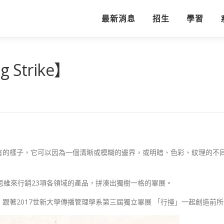
最新消息
招生
學習
 Strike】
有的樣子，它可以因為一個清晰或模糊的邊界，或明暗、色彩、紋理的不
思維來行銷23項各領域的產品，拼湊出獨樹一格的畢展。
017世新大學傳播管理學系第三屆獨立畢展 「行撞」一起創造前所未有的mar