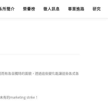
系所簡介
榮譽榜
徵人訊息
畢業進路
研究
同而有各自獨特的面貌，透過這些變化能讓這些各式各
keting strike！