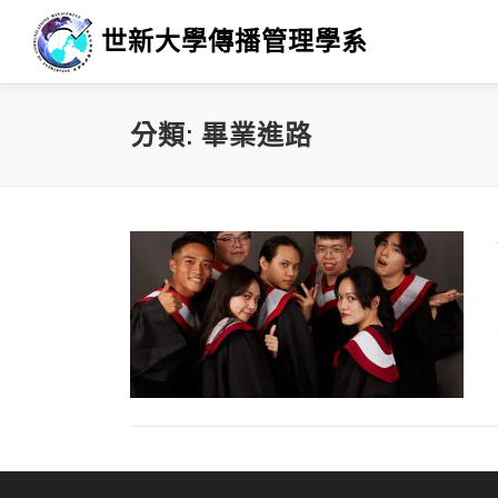
跳
世新大學傳播管理學系
至
主
要
內
分類:
畢業進路
容