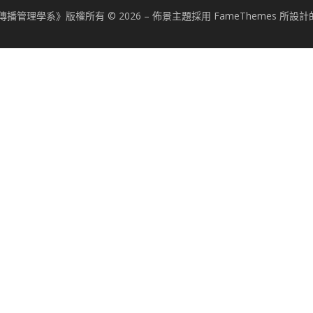
播管理學系》版權所有 © 2026
–
佈景主題採用 FameThemes 所設