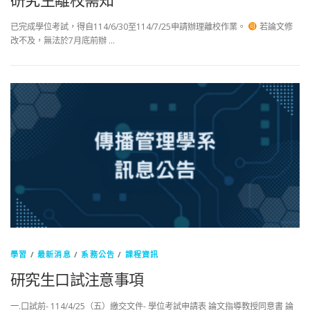
已完成學位考試，得自114/6/30至114/7/25申請辦理離校作業。
若論文修
改不及，無法於7月底前辦 …
學習
/
最新消息
/
系務公告
/
課程資訊
研究生口試注意事項
一.口試前- 114/4/25（五）繳交文件- 學位考試申請表 論文指導教授同意書 論