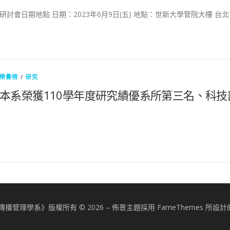
研討會日期地點 日期：2023年6月9日(五) 地點：世新大學管院大樓 台北
榮譽榜
/
研究
本系榮獲110學年度研究績優系所第三名、科技
播管理學系》版權所有 © 2026
–
佈景主題採用 FameThemes 所設