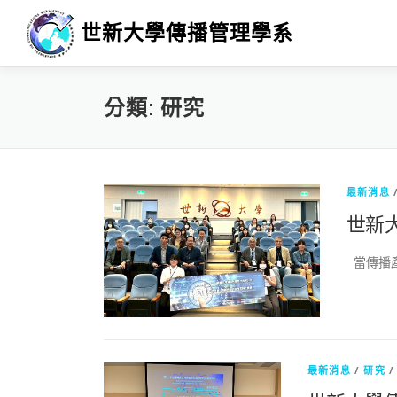
跳
世新大學傳播管理學系
至
主
要
內
分類:
研究
容
最新消息
世新
當傳播產
最新消息
/
研究