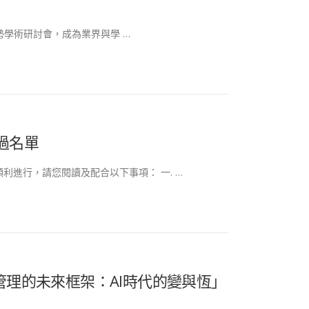
勢學術研討會，成為業界與學 …
過名單
利進行，請您閱讀及配合以下事項： ​一. …
管理的未來框架：AI時代的變與恆」