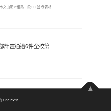
市文山區木柵路一段111號 發表相 …
部計畫通過6件全校第一
計的
OnePress