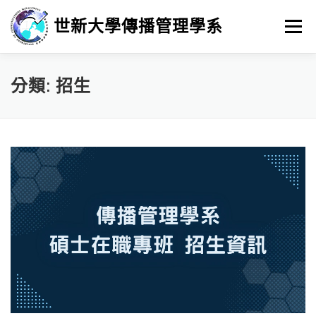
跳
至
世新大學傳播管理學系
選單
主
要
內
容
最新消息
招生
學習
系所簡介
榮譽榜
分類:
招生
徵人訊息
畢業進路
研究