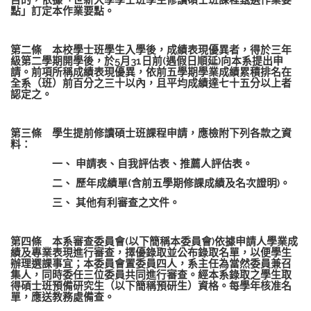
點」訂定本作業要點。
第二條 本校學士班學生入學後，成績表現優異者，得於三年
級第二學期開學後，於5月31日前(遇假日順延)向本系提出申
請。前項所稱成績表現優異，依前五學期學業成績累積排名在
全系（班）前百分之三十以內，且平均成績達七十五分以上者
認定之。
第三條 學生提前修讀碩士班課程申請，應檢附下列各款之資
料：
一、 申請表、自我評估表、推薦人評估表。
二、 歷年成績單(含前五學期修課成績及名次證明)。
三、 其他有利審查之文件。
第四條 本系審查委員會(以下簡稱本委員會)依據申請人學業成
績及專業表現進行審查，擇優錄取並公布錄取名單，以便學生
辦理選課事宜；本委員會置委員四人，系主任為當然委員兼召
集人，同時委任三位委員共同進行審查。經本系錄取之學生取
得碩士班預備研究生（以下簡稱預研生）資格。每學年核准名
單，應送教務處備查。