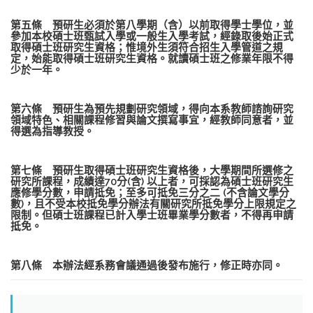
第五條 預研生必須於第八學期（含）以前取得學士學位，並
參加本校碩士班甄試入學或一般生入學考試，經錄取後始正式
取得碩士班研究生資格；惟境外生須符合招生入學管道之規
定，始能取得碩士班研究生資格。就讀碩士班之修業年限不得
少於一年。
第六條 預研生為預先規劃研究領域，得向本系教師諮詢研究
領域特色、相關課程修習與論文撰寫事宜，經教師同意者，並
得選為指導教授。
第七條 預研生取得碩士班研究生資格後，大學期間所選修之
研究所課程，成績達70分(含) 以上者，可採認為碩士班研究生
應修學分數，申請抵免；至多可抵免三分之二 (不含論文學分
數)，且不受本校抵免學分辦法有關研究所抵免學分上限規定之
限制。但碩士班課程已計入學士班畢業學分數者，不得再申請
抵免。
第八條 本辦法經系務會議通過後發布施行，修正時亦同。