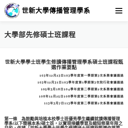
跳
至
世新大學傳播管理學系
選單
主
要
內
容
最新消息
招生
學習
系所簡介
榮譽榜
大學部先修碩士班課程
徵人訊息
畢業進路
研究
世新大學學士班學生修讀傳播管理學系碩士班課程甄
選作業要點
103年12月23日103學年度第一學期第3次系務會議通過
103年12月31日103學年度第1學期第3次院行政會議通過
105年3月18日104學年度第二學期第2次系務會議通過
108年12月25日108學年度第二學期第5次系務會議通過
113年3月7日113學年度第二學期第2次系務會議通過
第一條 為鼓勵與培植本校學士班優秀學生繼續就讀傳播管理
學系(以下簡稱本系)碩士班，以實現接續學習及縮短修業年限之
目的，依據「世新大學學士班學生修讀碩士班課程甄選作業要