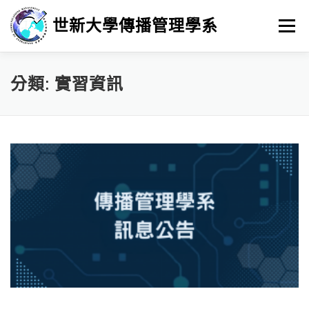
跳
至
世新大學傳播管理學系
選單
主
要
內
容
招生
新聞與活動
系所介紹
學習
分類:
實習資訊
畢業進路
研究