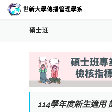
跳
世新大學傳播管理學系
至
主
要
內
碩士班
容
114學年度新生適用