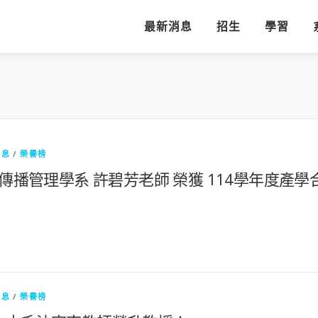
最新消息
招生
學習
消息
/
榮譽榜
! 傳播管理學系 許碧芳老師 榮獲 114學年度產
消息
/
榮譽榜