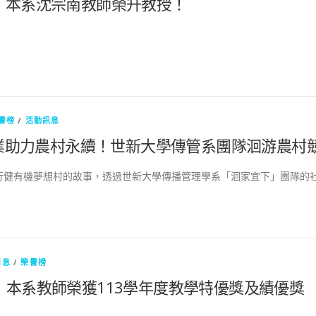
！本系沈宗南教師榮升教授！
譽榜
/
活動訊息
業助力農村永續！世新大學傳管系團隊洄游農村
行健有機夢想村的故事，透過世新大學傳播管理學系「洄家宜下」團隊的社
消息
/
榮譽榜
！本系教師榮獲113學年度教學特優獎及績優獎