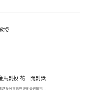
教授
金馬創投 花一開創獎
馬創投設立旨在鼓勵優秀影視 …