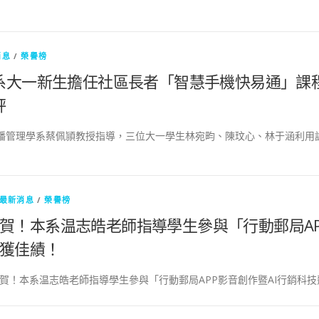
消息
/
榮譽榜
系大一新生擔任社區長者「智慧手機快易通」課
評
播管理學系蔡佩頴教授指導，三位大一學生林宛畇、陳玟心、林于涵利用課
最新消息
/
榮譽榜
賀！本系温志皓老師指導學生參與「行動郵局AP
獲佳績！
賀！本系温志皓老師指導學生參與「行動郵局APP影音創作暨AI行銷科技