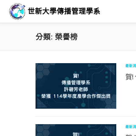
跳
世新大學傳播管理學系
至
主
要
內
分類:
榮譽榜
容
最新
賀
最新