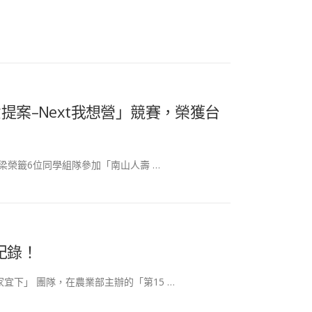
提案–Next我想營」競賽，榮獲台
榮籤6位同學組隊參加「南山人壽 …
紀錄！
宜下」 團隊，在農業部主辦的「第15 …