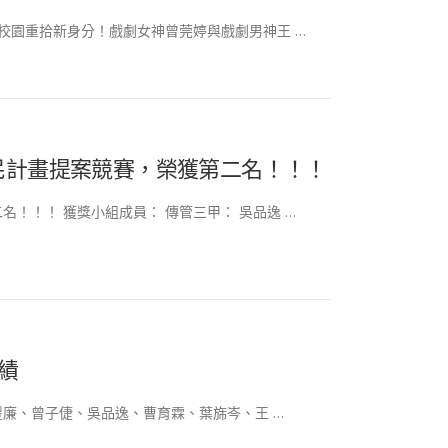
園重拾新身分！戲劇女神曾莞婷與戲劇男神王 …
民計畫提案競賽，榮獲第二名！！！
！！！ 獲獎小組成員： 傳管三甲： 吳品逸 …
績
賴豐廉、曾子倢、吳品逸、曹育霖、葉旆岑、王 …