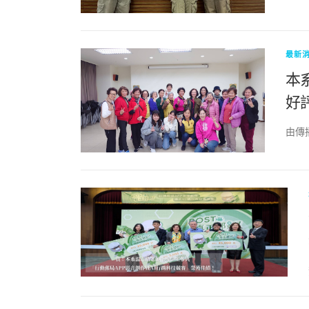
最新
本
好
由傳