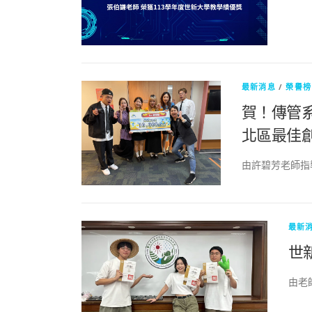
最新消息
/
榮譽榜
賀！傳管系
北區最佳
由許碧芳老師指
最新
世
由老