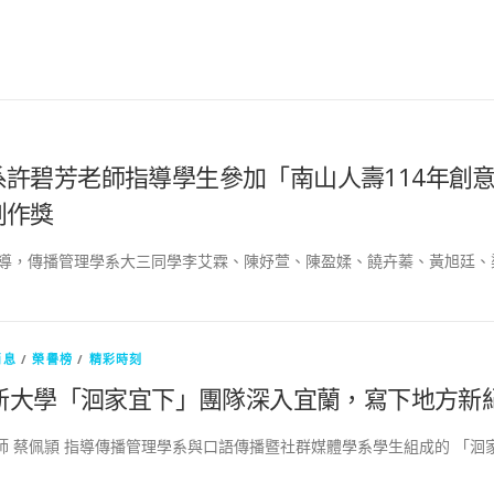
許碧芳老師指導學生參加「南山人壽114年創意
創作獎
導，傳播管理學系大三同學李艾霖、陳妤萱、陳盈媃、饒卉蓁、黃旭廷、梁
消息
/
榮譽榜
/
精彩時刻
新大學「洄家宜下」團隊深入宜蘭，寫下地方新
師 蔡佩頴 指導傳播管理學系與口語傳播暨社群媒體學系學生組成的 「洄家