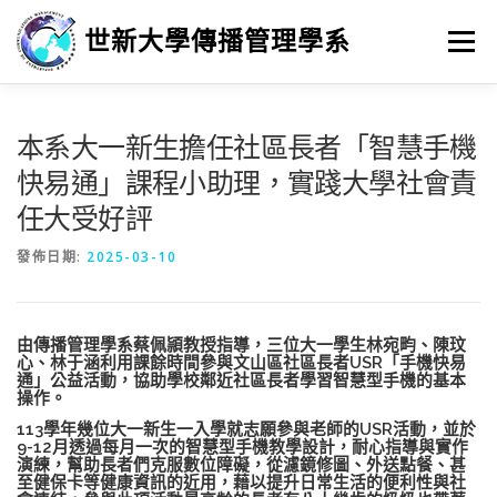
跳
至
世新大學傳播管理學系
選單
主
要
內
容
最新消息
招生
學習
系所簡介
榮譽榜
本系大一新生擔任社區長者「智慧手機
快易通」課程小助理，實踐大學社會責
任大受好評
徵人訊息
畢業進路
研究
發佈日期:
2025-03-10
由傳播管理學系蔡佩頴教授指導，三位大一學生
林宛畇
、
陳玟
心
、
林于涵
利用課餘時間參與文山區社區長者USR「手機快易
通」公益活動，協助學校鄰近社區長者學習智慧型手機的基本
操作。
113學年幾位大一新生一入學就志願參與老師的USR活動，並於
9-12月透過每月一次的智慧型手機教學設計，耐心指導與實作
演練，幫助長者們克服數位障礙，從濾鏡修圖、外送點餐、甚
至健保卡等健康資訊的近用，藉以提升日常生活的便利性與社