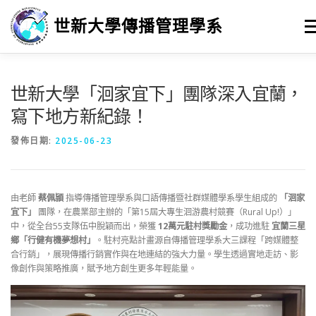
跳
至
世新大學傳播管理學系
選
主
要
內
容
最新消息
招生
學習
系所簡介
榮譽榜
世新大學「洄家宜下」團隊深入宜蘭，
寫下地方新紀錄！
徵人訊息
畢業進路
研究
發佈日期:
2025-06-23
由老師
蔡佩頴
指導傳播管理學系與口語傳播暨社群媒體學系學生組成的
「洄家
宜下」
團隊，在農業部主辦的「第15屆大專生洄游農村競賽（Rural Up!）」
中，從全台55支隊伍中脫穎而出，榮獲
12萬元駐村獎勵金
，成功進駐
宜蘭三星
鄉「行健有機夢想村」
。駐村亮點計畫源自傳播管理學系大三課程「跨媒體整
合行銷」，展現傳播行銷實作與在地連結的強大力量。學生透過實地走訪、影
像創作與策略推廣，賦予地方創生更多年輕能量。