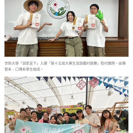
世新大學「洄家宜下」入選「第十五屆大專生洄游農村競賽」駐村團隊，由傳
管系、口傳系學生組成。