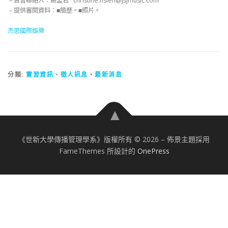
– 實習聯絡人：謝孟君 christine.hsieh@jsjmusic.com
– 提供審閱資料：■簡歷。■照片。
杰思國際娛樂
分類:
實習資訊
、
徵人訊息
、
最新消息
《世新大學傳播管理學系》版權所有 © 2026
–
佈景主題採用
FameThemes 所設計的
OnePress