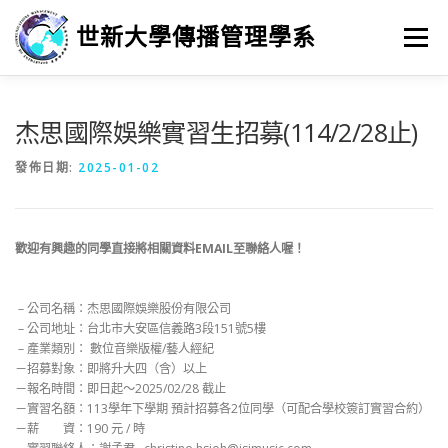
跳
至
世新大學傳播管理學系
選單
主
要
內
容
招生
新聞與活動
系所介紹
學習
杰思國際娛樂實習生招募(114/2/28止)
發佈日期:
2025-01-02
畢業進路
研究
歡迎有興趣的同學直接將相關資料EMAIL至聯絡人喔！
– 公司名稱：杰思國際娛樂股份有限公司
– 公司地址：台北市大安區信義路3段151號5樓
– 產業類別： 數位音樂版權/藝人經紀
－招募對象：即將升大四（含）以上
－報名時間：即日起～2025/02/28 截止
－實習名額：113學年下學期 預計招募各2位同學（可配合學校簽訂實習合約）
－薪 資：190 元 / 時