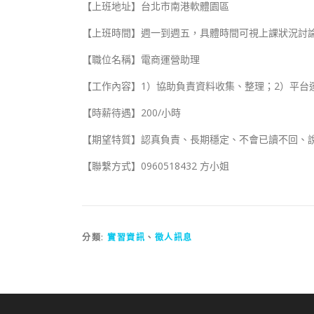
【上班地址】台北市南港軟體園區
【上班時間】週一到週五，具體時間可視上課狀況討
【職位名稱】電商運營助理
【工作內容】1）協助負責資料收集、整理；2）平台運
【時薪待遇】200/小時
【期望特質】認真負責、長期穩定、不會已讀不回、
【聯繫方式】0960518432 方小姐
分類:
實習資訊
、
徵人訊息