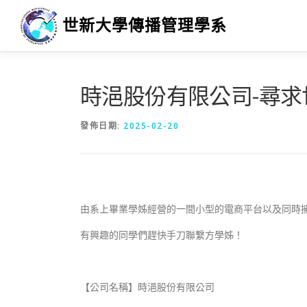
跳
世新大學傳播管理學系
至
主
要
內
容
時浥股份有限公司-尋求
發佈日期:
2025-02-20
由系上畢業學姊經營的一間小型的電商平台以及同時
有興趣的同學們趕快手刀聯繫方學姊！
【公司名稱】時浥股份有限公司