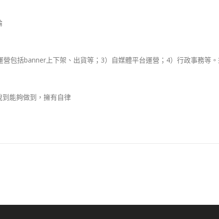
論
營包括banner上下架、出貨等；3）自媒體平台運營；4）行政事務等
說到能夠做到，擁有自律