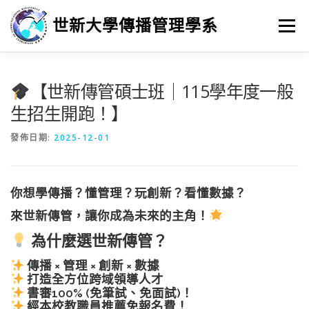
跳
至
世新大學傳播管理學系
選單
主
要
內
容
最新消息
招生
學習
系所簡介
榮譽榜
【世新傳管碩士班｜115學年度一般
生招生開跑！】
徵人訊息
畢業進路
研究
發佈日期:
2025-12-01
你想學傳播？懂管理？玩創新？看懂數據？
來世新傳管，讓你成為未來的主角！
為什麼選世新傳管？
傳播 × 管理 × 創新 × 數據
打造全方位跨域領導人才
書審100% (免筆試、免面試)！
經本校教職員推薦免報名費！