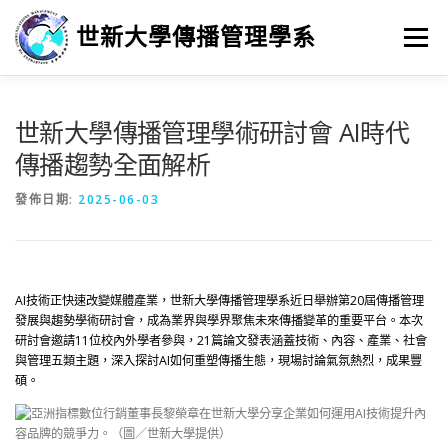
跳
至
世新大學傳播管理學系
選單
主
要
內
容
最新消息
招生
學習
系所簡介
榮譽榜
世新大學傳播管理學術研討會 AI時代
傳播趨勢全面解析
徵人訊息
畢業進路
研究
發佈日期:
2025-06-03
AI
技術正快速改變媒體產業，
世新大學
傳播管理學系近日舉辦第20屆傳播管理
發展與趨勢學術研討會，成為業界與學界聚焦未來傳播變革的重要平台。本次
研討會邀請11位校內外學者參與，21篇論文發表涵蓋技術、內容、產業、社會
與管理五類主題，深入探討AI如何重塑傳播生態，現場討論氣氛熱烈，成果豐
碩。