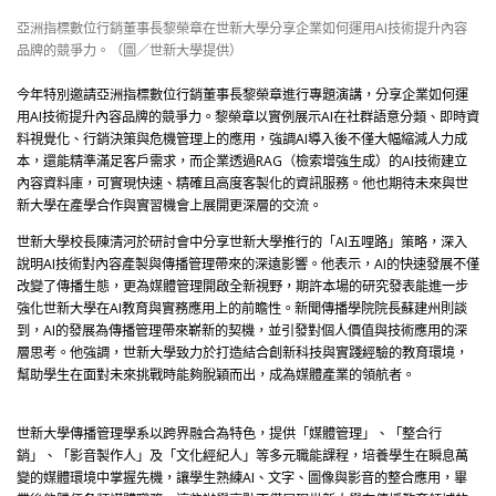
亞洲指標數位行銷董事長黎榮章在世新大學分享企業如何運用AI技術提升內容
品牌的競爭力。（圖／世新大學提供）
今年特別邀請亞洲指標數位行銷董事長黎榮章進行專題演講，分享企業如何運
用AI技術提升內容品牌的競爭力。黎榮章以實例展示AI在社群語意分類、即時資
料視覺化、行銷決策與危機管理上的應用，強調AI導入後不僅大幅縮減人力成
本，還能精準滿足客戶需求，而企業透過RAG（檢索增強生成）的AI技術建立
內容資料庫，可實現快速、精確且高度客製化的資訊服務。他也期待未來與世
新大學在產學合作與實習機會上展開更深層的交流。
世新大學校長陳清河於研討會中分享世新大學推行的「AI五哩路」策略，深入
說明AI技術對內容產製與傳播管理帶來的深遠影響。他表示，AI的快速發展不僅
改變了傳播生態，更為媒體管理開啟全新視野，期許本場的研究發表能進一步
強化世新大學在AI教育與實務應用上的前瞻性。新聞傳播學院院長蘇建州則談
到，AI的發展為傳播管理帶來嶄新的契機，並引發對個人價值與技術應用的深
層思考。他強調，世新大學致力於打造結合創新科技與實踐經驗的教育環境，
幫助學生在面對未來挑戰時能夠脫穎而出，成為媒體產業的領航者。
世新大學傳播管理學系以跨界融合為特色，提供「媒體管理」、「整合行
銷」、「影音製作人」及「文化經紀人」等多元職能課程，培養學生在瞬息萬
變的媒體環境中掌握先機，讓學生熟練AI、文字、圖像與影音的整合應用，畢