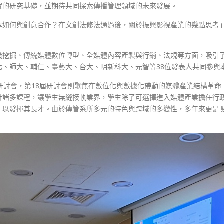
實的研究基礎，並期待共同探索傳播管理領域的未來發展。
本如何與創意合作？在文創法修法通過後，關於振興影視產業的幾點思考
機挖掘、傳統媒體數位轉型、全媒體內容產製與行銷、法規等方面，吸引
化、師大、輔仁、臺藝大、台大、明新科大、元智等38位發表人共同參與
研討會，第18屆研討會則聚焦在數位化與數據化帶動的媒體產業結構革
計諸多課程，讓學生無縫接軌業界，學生除了可選擇進入媒體產業擔任行
，以發揮其長才。由於傳管系所多元的特色與跨域的多變性，多年來更是