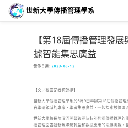
跳
世新大學傳播管理學系
至
主
要
內
容
【第18屆傳播管理發
據智能集思廣益
發佈日期:
2023-06-12
【文／校園記者柯懿捷】
世新大學傳播管理學系於6月9日舉辦第18屆傳播管
官學研領域的專家、學者集思廣益，一起探索數位匯
世新大學校長陳清河開幕致詞時特別強調傳播管理的
播管理面臨著新舊媒體轉型和數據應用的關鍵挑戰。