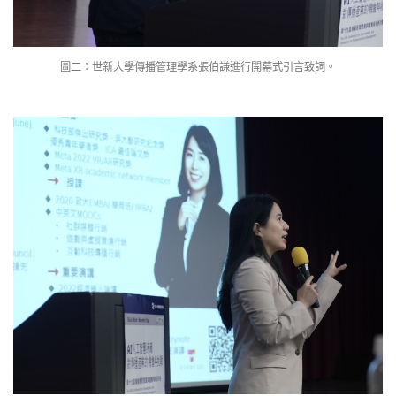
圖二：世新大學傳播管理學系張伯謙進行開幕式引言致詞。