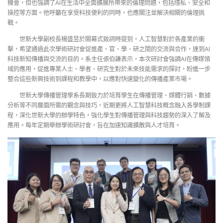
機會，但也強調了AI在生活中全面擴展所帶來的倫理問題，包括隱私、安全和
操控等方面。他呼籲在享受科技便利的同時，也應關注並解決相關的倫理挑
戰。
世新大學副校長楊盛昱於開幕式致詞時提到，人工智慧對於各產業的衝
擊，希望通過此次學術研討會促進產、官、學、研之間的交流與合作，達到AI
科技新知傳播與交流的目的。系主任張伯謙表示，本次研討會強調AI在傳媒領
域的應用，促進專業人士、學者、研究生對於未來技能需求的探討，盼進一步
整合這些新興技術到課程和教學中，以應對快速變化的傳播產業市場。
世新大學傳播管理學系長期致力於培育學生在傳播管理、媒體行銷、數據
分析等不同層面所需的觀念與技巧，近期更將人工智慧科技概念融入各學制課
程，深化世新大學的辦學特色，強化學生對傳播管理與科技趨勢的深入了解及
應用。每年定期舉辦學術研討會，旨在加速知識擴散與人才培育。