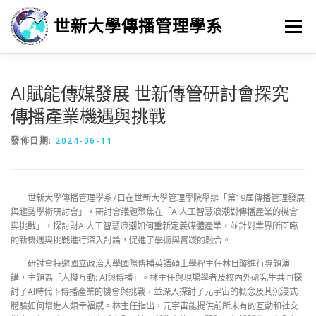
跳
至
世新大學傳播管理學系
選單
主
要
內
容
最新消息
招生
學習
系所簡介
榮譽榜
AI賦能傳媒發展 世新傳管研討會探究
傳播產業機遇與挑戰
徵人訊息
畢業進路
研究
發佈日期:
2024-06-11
世新大學傳播管理學系7日在世新大學管理學院舉辦「第19屆傳播管理發展
與趨勢學術研討會」，研討會議題聚焦在「AI人工智慧浪潮對傳播產業的機會
與挑戰」，探討財AI人工智慧浪潮如何重新定義媒體產業，並針對業界所面臨
的新機遇與挑戰進行深入討論，促進了學術與實踐的融合。
研討會特邀國立政治大學國際傳播英語碩士學程主任林日璇進行專題演
講，主題為「人機互動: AI與傳播」。林主任與現場學者及校內外研究生共同探
討了AI時代下傳播產業的機會與挑戰，並深入探討了元宇宙的概念及其沉浸式
體驗如何增進人類幸福感。林主任指出，元宇宙能提供前所未有的互動和社交