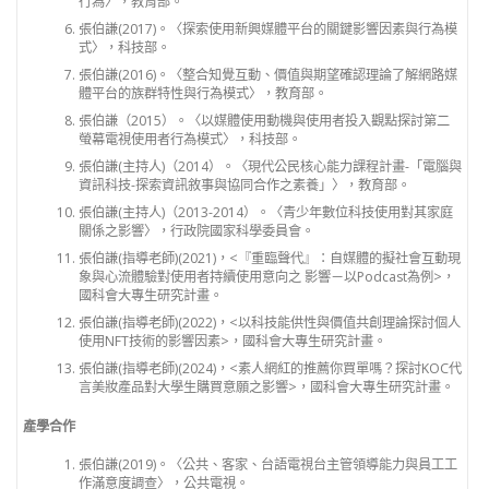
行為〉，教育部。
張伯謙(2017)。〈探索使用新興媒體平台的關鍵影響因素與行為模
式〉，科技部。
張伯謙(2016)。〈整合知覺互動、價值與期望確認理論了解網路媒
體平台的族群特性與行為模式〉，教育部。
張伯謙（2015）。〈以媒體使用動機與使用者投入觀點探討第二
螢幕電視使用者行為模式〉，科技部。
張伯謙(主持人)（2014）。〈現代公民核心能力課程計畫-「電腦與
資訊科技-探索資訊敘事與協同合作之素養」〉，教育部。
張伯謙(主持人)（2013-2014）。〈青少年數位科技使用對其家庭
關係之影響〉，行政院國家科學委員會。
張伯謙(指導老師)(2021)，<『重臨聲代』：自媒體的擬社會互動現
象與心流體驗對使用者持續使用意向之 影響－以Podcast為例>，
國科會大專生研究計畫。
張伯謙(指導老師)(2022)，<以科技能供性與價值共創理論探討個人
使用NFT技術的影響因素>，國科會大專生研究計畫。
張伯謙(指導老師)(2024)，<素人網紅的推薦你買單嗎？探討KOC代
言美妝產品對大學生購買意願之影響>，國科會大專生研究計畫。
產學合作
張伯謙(2019)。〈公共、客家、台語電視台主管領導能力與員工工
作滿意度調查〉，公共電視。