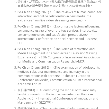
張伯謙、胡宜庭(2025)。<素人網紅的推薦你買單嗎？探討KOC代
言美妝產品對大學生購買意願之影響>，20屆傳管研討會。
Po-Chien Chang (2020)。〈 The reviews of human-computer
interaction and online relationship in new media: the
evidences from live video streaming services〉。
Po-Chien Chang (2018)。〈Exploring the factors influencing
continuance usage of over-the-top services: interactivity,
consumption value, and satisfaction perspectives〉，
International Conference on Social Science and Business,
HEF
Po-Chien Chang (2017)。〈 The Roles of Motivation and
Media Engagement in Second-screen Television Viewing
Experiences〉，35th Congress of International Association
for Media and Communication Research, IAMCR.
Po-Chien Chang (2016)。〈The examination of adolescents
motives, relational maintenance and intimacy in the
communications with parents〉，The 3rd European
Conference on Media, Communication & Film，International
Academic Forum
張伯謙(2014) 。〈Constructing the model of triumphantly
laughing curve from the innovative networks: the case of
Apple Inc. 〉，International Conference of Innovation and
Management。第二作者。
張伯謙(2014) 。〈The examination of adolescent-parental