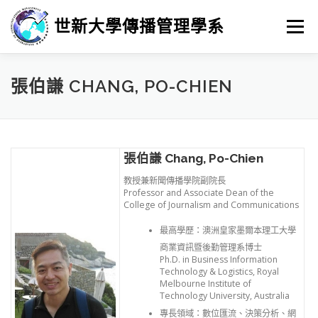
跳
至
世新大學傳播管理學系
選單
主
要
內
容
最新消息
招生
學習
系所簡介
榮譽榜
張伯謙 CHANG, PO-CHIEN
徵人訊息
畢業進路
研究
張伯謙 Chang, Po-Chien
教授兼新聞傳播學院副院長
Professor and Associate Dean of the
College of Journalism and Communications
最高學歷：
澳洲皇家墨爾本理工大學
商業資訊暨後勤管理系博士
Ph.D. in Business Information
Technology & Logistics, Royal
Melbourne Institute of
Technology University, Australia
專長領域：
數位匯流、決策分析、網