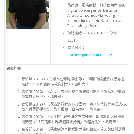
路行銷、服務創新、科技使用者研究
digital convergence, Decision
Analysis, Internet Marketing,
Service Innovation, Research on
Technology Users
聯絡電話：
(02)2236-8225分機
83314
電子郵件：
pochien@mail.shu.edu.tw
研究計畫
張伯謙(2021)。<閱聽人在傳統媒體與OTT轉換的媒體消費行為之
驗證：PPM理論的檢視與創新>，國科會。
張伯謙(2020)。〈以使用者經驗整合原能會網站內容架構與民眾資
訊需求之研究〉，科技部。
張伯謙(2019)。〈探索消費者的心理因素、轉換決策與行為模式-以
既有付費電視與OTT影音服務平台為例〉，教育部。
張伯謙(2019)。〈使用PBL教學法做為提升學生數據素養之教學實
踐研究-以「網路與社群媒體資料分析」課程為例〉，教育部。
張伯謙(2018)。〈探索網路直播媒體之使用動機、投入與媒體消費