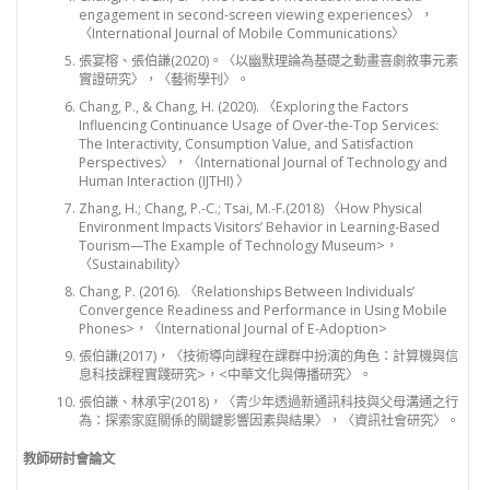
engagement in second-screen viewing experiences〉，
〈International Journal of Mobile Communications〉
張宴榕、張伯謙(2020)。〈以幽默理論為基礎之動畫喜劇敘事元素
實證研究〉，〈藝術學刊〉。
Chang, P., & Chang, H. (2020). 〈Exploring the Factors
Influencing Continuance Usage of Over-the-Top Services:
The Interactivity, Consumption Value, and Satisfaction
Perspectives〉，〈International Journal of Technology and
Human Interaction (IJTHI) 〉
Zhang, H.; Chang, P.-C.; Tsai, M.-F.(2018) 〈How Physical
Environment Impacts Visitors’ Behavior in Learning-Based
Tourism—The Example of Technology Museum>，
〈Sustainability〉
Chang, P. (2016). 〈Relationships Between Individuals’
Convergence Readiness and Performance in Using Mobile
Phones>，〈International Journal of E-Adoption>
張伯謙(2017)，〈技術導向課程在課群中扮演的角色：計算機與信
息科技課程實踐研究>，<中華文化與傳播研究〉。
張伯謙、林承宇(2018)，〈青少年透過新通訊科技與父母溝通之行
為：探索家庭關係的關鍵影響因素與結果〉，〈資訊社會研究〉。
教師研討會論文