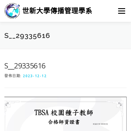
跳
至
世新大學傳播管理學系
選單
主
要
內
容
最新消息
招生
學習
系所簡介
榮譽榜
S__29335616
徵人訊息
畢業進路
研究
S__29335616
發佈日期:
2023-12-12