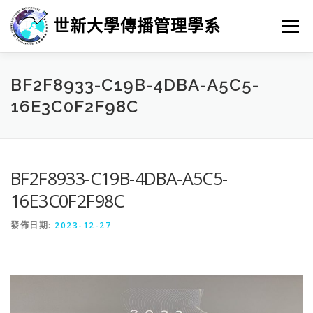
跳
至
世新大學傳播管理學系
選單
主
要
內
容
最新消息
招生
學習
系所簡介
榮譽榜
BF2F8933-C19B-4DBA-A5C5-
16E3C0F2F98C
徵人訊息
畢業進路
研究
BF2F8933-C19B-4DBA-A5C5-
16E3C0F2F98C
發佈日期:
2023-12-27