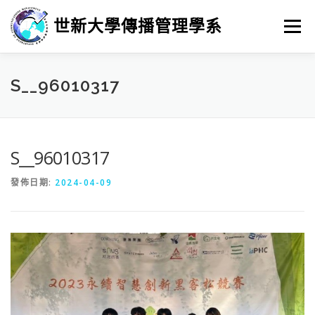
跳
至
世新大學傳播管理學系
選單
主
要
內
容
最新消息
招生
學習
系所簡介
榮譽榜
S__96010317
徵人訊息
畢業進路
研究
S__96010317
發佈日期:
2024-04-09