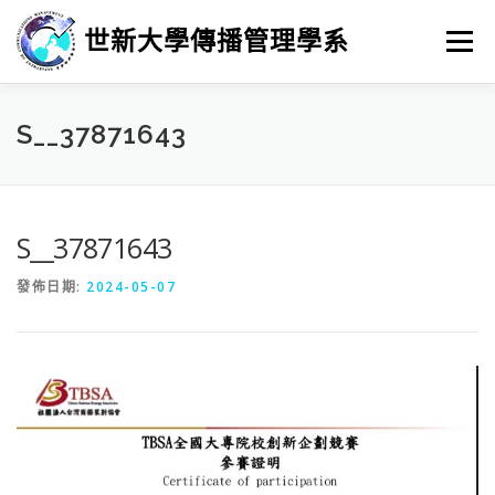
跳
至
世新大學傳播管理學系
選單
主
要
內
容
最新消息
招生
學習
系所簡介
榮譽榜
S__37871643
徵人訊息
畢業進路
研究
S__37871643
發佈日期:
2024-05-07