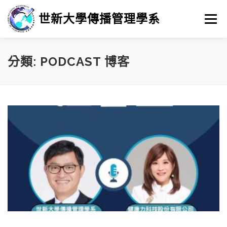
跳
至
世新大學傳播管理學系
選單
主
要
內
容
最新消息
招生
學習
系所簡介
榮譽榜
分類:
PODCAST 博客
徵人訊息
畢業進路
研究