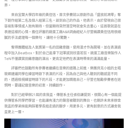
界。
來自宜蘭大學四年級的黃佳恬，首次參賽就以原創作品「盛放前凋零」奪
下創作組第二名及個人組第三名。談到自己的作品，他表示，由於發現自己很
容易對事情或人抱有期待，但當期待突然落空時就會失去重心，這首歌就是在
表達這樣的心情。擔任評審的跳蛋工廠A&R詞曲經紀人仔萱稱讚黃佳恬用很細
膩的手法處理每一個樂句 ，讓他十分驚艷。
奪得團體組及人氣獎第一名的田雞意麵，使用漫才作為開場，並在表演過
程中加入Beatbox，對於自己能拿下冠軍感到欣喜若狂。跳蛋工廠音樂製作人
TeN不僅讚賞田雞意麵的演出，更肯定他們在表演時帶來的滿滿能量。
評審們也鼓勵所有參賽者繼續在音樂的道路上前進，樂團貝克小姐的主唱
筱卿建議同學在練習時錄下表演的片段，因為自己與他人聽到的聽感是不同
的，透過檢視練習時錄下的片段，才能更加精進自己。仔萱也勉勵參賽者在迷
惘時，要謹記做音樂的初衷，持續創作。
對於已經舉辦21屆的舍我盃，傳管系主任張伯謙提到，很開心有一個能提
供傳管系同學們學習，也能讓有淺力的聲音被聽到的舞台，也期許未來承辦舍
我盃的學弟妹能夠踩著學長姐走過的腳步，用更多元、更有創意的方式讓舍我
盃更上一層。