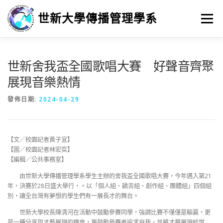
跳
至
世新大學傳播管理學系
選單
主
要
內
容
世新舍我盃全國歌唱大賽 好聲音齊聚
展現音樂熱情
發佈日期:
2024-04-29
【文／校園記者黃子宜】
【圖／校園記者林宏奕】
【編輯／公共事務室】
由世新大學傳播管理學系學生主辦的舍我盃全國歌唱大賽，今年邁入第21
年，決賽於28日盛大舉行，。以「個人組、饒舌組、創作組、團體組」四個組
別，讓全台灣有夢想的學生們有一展長才的舞台。
世新大學校長陳清河在活動中鼓勵參賽同學，強調比賽不僅僅是輸贏，更
是一種分享與才藝展現的機會，更鼓勵參賽者追求自我，並將才華展現給世