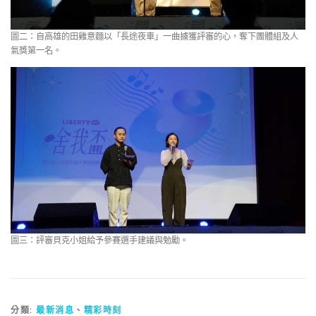
圖二：自高雄的田雞意麵以「長途夜車」一曲擄獲評審的心，奪下團體組及人
氣獎第一名。
圖三：評審貝克小姐給予參賽選手建議與勉勵。
分類:
最新消息
、
精彩時刻