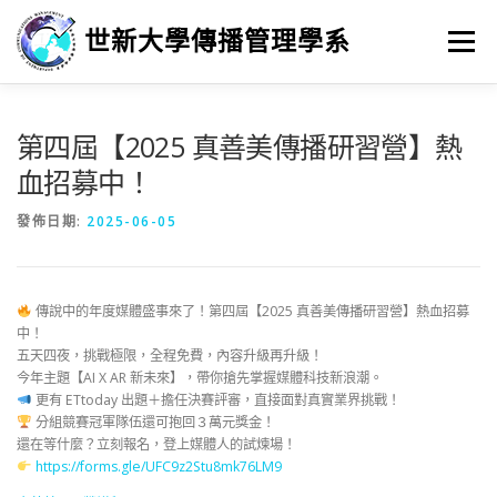
跳
至
世新大學傳播管理學系
選單
主
要
內
容
最新消息
招生
學習
系所簡介
榮譽榜
第四屆【2025 真善美傳播研習營】熱
血招募中！
徵人訊息
畢業進路
研究
發佈日期:
2025-06-05
傳說中的年度媒體盛事來了！第四屆【2025 真善美傳播研習營】熱血招募
中！
五天四夜，挑戰極限，全程免費，內容升級再升級！
今年主題【AI X AR 新未來】，帶你搶先掌握媒體科技新浪潮。
更有 ETtoday 出題＋擔任決賽評審，直接面對真實業界挑戰！
分組競賽冠軍隊伍還可抱回３萬元獎金！
還在等什麼？立刻報名，登上媒體人的試煉場！
https://forms.gle/UFC9z2Stu8mk76LM9