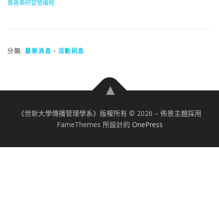
真善美研習營議程
分類:
最新消息
、
活動訊息
《世新大學傳播管理學系》版權所有 © 2026
–
佈景主題採用
FameThemes 所設計的
OnePress