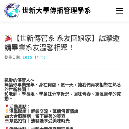
跳
至
世新大學傳播管理學系
選單
主
要
內
容
最新消息
招生
學習
系所簡介
榮譽榜
【世新傳管系 系友回娘家】誠摯邀
請畢業系友溫馨相聚！
徵人訊息
畢業進路
研究
發佈日期:
2025-11-10
親愛的傳管人～
無論你畢業幾年、身在何處，這一天，讓我們再次相聚在熟悉
的世新校園！
和老師、學長姐、學弟妹分享近況、回味青春、重溫當年的感
動。
活動亮點：
溫馨聯誼｜輕鬆交流，延續傳管情誼
大合照時刻｜留下最美的笑容
茶點招待｜邊聊邊享受美味時光