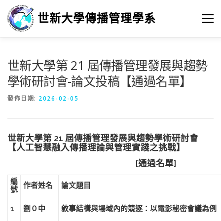
跳
至
世新大學傳播管理學系
選單
主
要
內
容
最新消息
招生
學習
系所簡介
榮譽榜
世新大學​第 21 屆傳播管理發展與趨勢
學術研討會-論文投稿【通過名單】
徵人訊息
畢業進路
研究
發佈日期:
2026-02-05
世新大學​第 21 屆傳播管理發展與趨勢學術
研討會
【人工智慧融入傳播理論與管理實踐之挑戰】
[通過名單]
編
作者姓名
論文題目
號
1
劉０中
敘事結構與場域內的競逐：以電影秘密會議為例