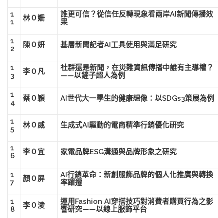
1
誰更可信？從信任反轉現象看兩岸AI新聞傳播效
林０姍
1
果
1
陳０妍
基層新聞記者AI工具使用與滿足研究
2
1
社群還是新聞，在災難資訊傳播中誰有主導權？
李０凡
3
——以鏟子超人為例
1
蔡０穎
AI世代大一學生的健康想像：以SDGs3策展為例
4
1
林０威
生成式AI驅動的電商精準行銷優化研究
5
1
李０宜
家電品牌ESG溝通與品牌形象之研究
6
1
AI行銷革命：新創服飾品牌的個人化推廣與轉換
顏０屏
7
率躍遷
1
運用Fashion AI穿搭技巧對消費者購買行為之影
李０淩
8
響研究——以線上服飾平台