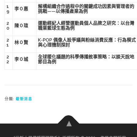
1
解構組織合作過程中的關鍵成功因素與管理者的
李０惠
9
挑戰——以傳播產業為例
2
運動經紀人經營運動員個人品牌之研究：以台灣
陳０瑄
0
職業籃球生態為例
2
K-POP 偶像人設爭議與粉絲消費反應：行為模式
林０賢
1
與心理機制探討
2
全球暖化議題的科學傳播敘事策略：以談天說地
李０城
2
節目為例
分類:
最新消息