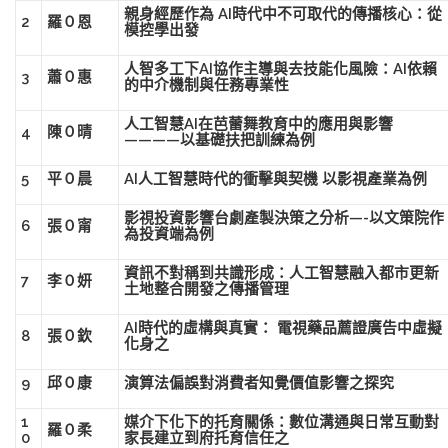
親身經歷作為 AI時代中不可取代的傳播核心：從
2
羅０恩
模控學出發
人智多工下AI協作主導與去技能化風險：AI依賴
3
蕭０惠
的中介機制與任務專業性
人工智慧AI在芭蕾舞教育中的應用與影響
4
陳０晴
————以基礎扶把訓練為例
5
平０晨
AI人工智慧時代的衝擊與契機 以影視產業為例
影視投資影響台劇產製決策之分析—-以文策院作
6
張０甯
為投資端為例
資訊不對稱到共識形成：人工智慧融入都市更新
7
李０妍
土地整合開發之傳播管理
AI時代的虛構與真實： 電視藥品薦證廣告中虛擬
8
張０欽
化身之
9
邱０康
演算法偏誤對消費者知覺價值影響之探究
1
媒介下化下的托育關係：數位溝通與日常互動對
羅０柔
0
家長建立到府托育信任之