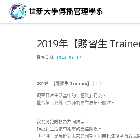
跳
世新大學傳播管理學系
至
主
要
內
容
2019年【賤習生 Train
發佈日期:
2023-03-14
2019年【賤習生 Trainee】
｜
FB
觀察日常生活當中的「犯賤」行為，
整合線上與線下資源為畢業展帶來關注。
.
我們將犯賤視為共同語言，
作為對生活抱有希望的最佳體現。
「犯賤」是我們對未來的想望，同時也滿溢著勇敢去