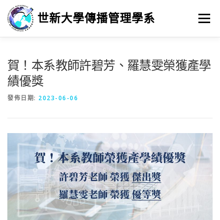
跳
至
世新大學傳播管理學系
選單
主
要
內
容
最新消息
招生
學習
系所簡介
榮譽榜
賀！本系教師許碧芳、羅慧雯榮獲產學
績優獎
徵人訊息
畢業進路
研究
發佈日期:
2023-06-06