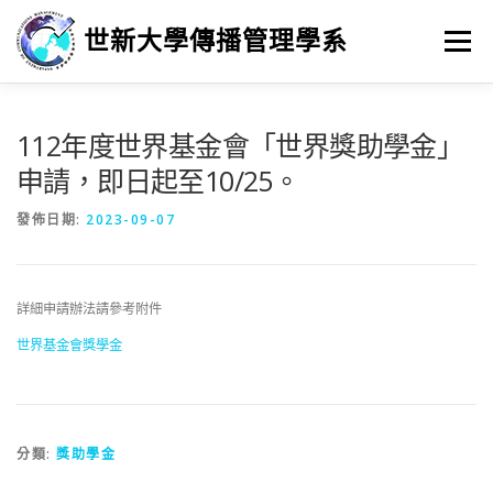
跳
至
世新大學傳播管理學系
選單
主
要
內
容
最新消息
招生
學習
系所簡介
榮譽榜
112年度世界基金會「世界獎助學金」
申請，即日起至10/25。
徵人訊息
畢業進路
研究
發佈日期:
2023-09-07
詳細申請辦法請參考附件
世界基金會獎學金
分類:
獎助學金