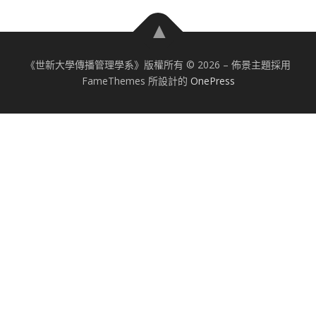
《世新大學傳播管理學系》版權所有 © 2026
–
佈景主題採用
FameThemes 所設計的
OnePress