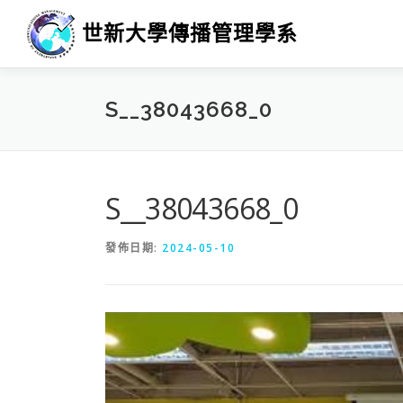
跳
世新大學傳播管理學系
至
主
要
內
S__38043668_0
容
S__38043668_0
發佈日期:
2024-05-10