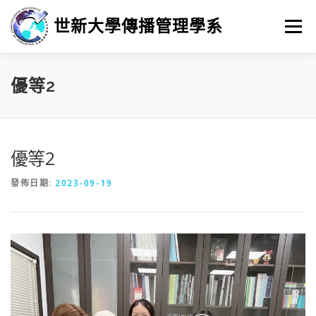
跳
至
世新大學傳播管理學系
選單
主
要
內
容
最新消息
招生
學習
系所簡介
榮譽榜
優等2
徵人訊息
畢業進路
研究
優等2
發佈日期:
2023-09-19