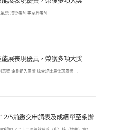
播技能展表現優異，榮獲多項大獎
氣獎 指導老師:李家驊老師
播技能展表現優異，榮獲多項大獎
創意獎 企劃組入圍獎 綜合評比最佳班風獎 …
2/5前繳交申請表及成績單至系辦
領證明《以上二項請就讀系（所）核（推薦）章》 …