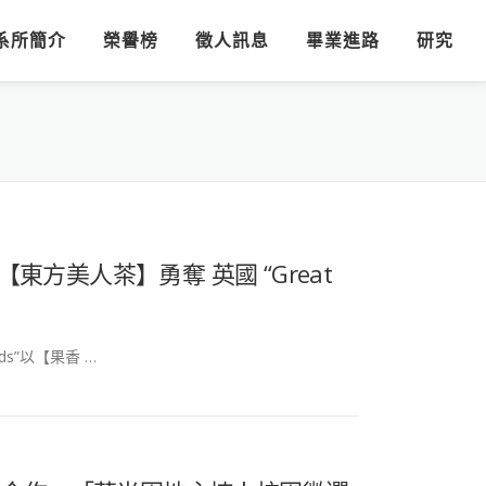
系所簡介
榮譽榜
徵人訊息
畢業進路
研究
東方美人茶】勇奪 英國 “Great
rds”以【果香 …