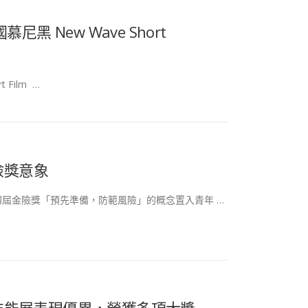
尼黑 New Wave Short
 Film …
險獎意象
屆金險獎「預先準備，防範風險」的概念置入青年 …