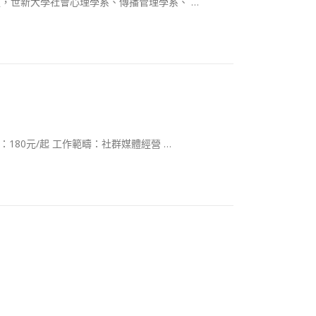
爐，世新大學社會心理學系、傳播管理學系、 …
180元/起 工作範疇：社群媒體經營 …