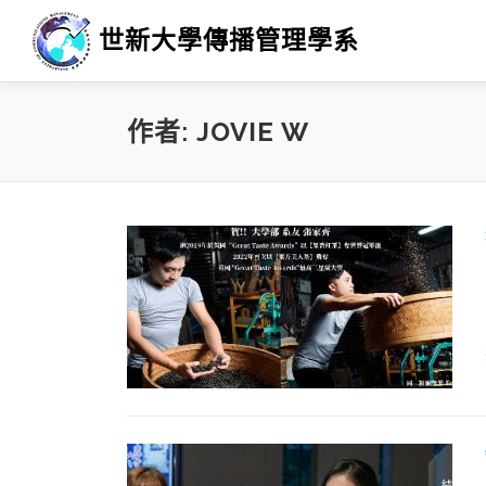
跳
世新大學傳播管理學系
至
主
要
內
作者:
JOVIE W
容