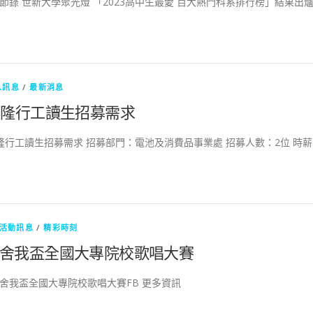
節錄 世新大學聚光燈 「2023高中生最愛 百大熱門科系排行榜」結果出
人訊息
/
最新消息
恆隆行工讀生招募需求
隆行工讀生招募需求 招募部門：電池及消費品事業處 招募人數：2位 時薪：
活動訊息
/
精彩時刻
舍我盃全國大專院校歌唱大賽
舍我盃全國大專院校歌唱大賽FB 更多資訊