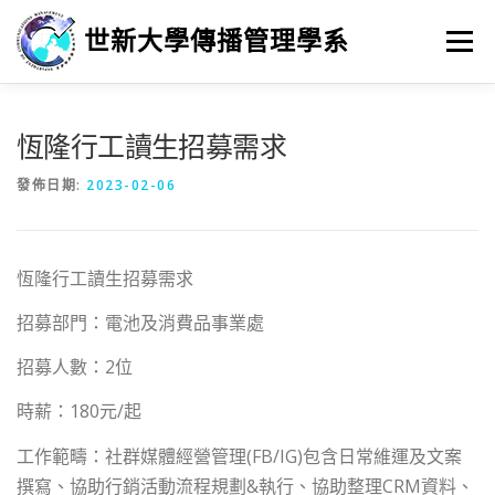
跳
至
世新大學傳播管理學系
選單
主
要
內
容
招生
新聞與活動
系所介紹
學習
恆隆行工讀生招募需求
發佈日期:
2023-02-06
畢業進路
研究
恆隆行工讀生招募需求
招募部門：電池及消費品事業處
招募人數：2位
時薪：180元/起
工作範疇：社群媒體經營管理(FB/IG)包含日常維運及文案
撰
寫、協助行銷活動流程規劃&執行、協助整理CRM資料、